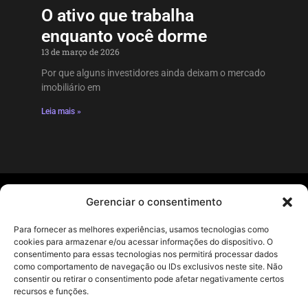
O ativo que trabalha
enquanto você dorme
13 de março de 2026
Por que alguns investidores ainda deixam o mercado
imobiliário em
Leia mais »
Gerenciar o consentimento
Páginas
Para fornecer as melhores experiências, usamos tecnologias como
cookies para armazenar e/ou acessar informações do dispositivo. O
Blog
consentimento para essas tecnologias nos permitirá processar dados
como comportamento de navegação ou IDs exclusivos neste site. Não
Livros
consentir ou retirar o consentimento pode afetar negativamente certos
Política de
recursos e funções.
privacidade