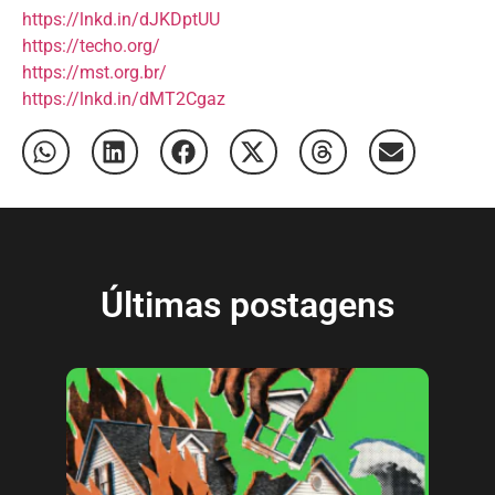
https://lnkd.in/dJKDptUU
https://techo.org/
https://mst.org.br/
https://lnkd.in/dMT2Cgaz
Últimas postagens